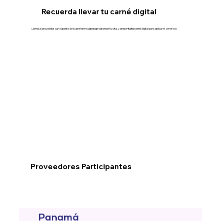
Recuerda llevar tu carné digital
Llama al proveedor participante de tu preferencia para programar tu cita, y presenta tu carné digital para aplicar el beneficio.
Proveedores Participantes
Panamá