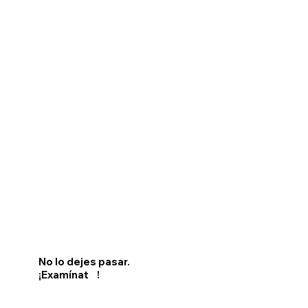
No lo dejes pasar.
¡Examínat !