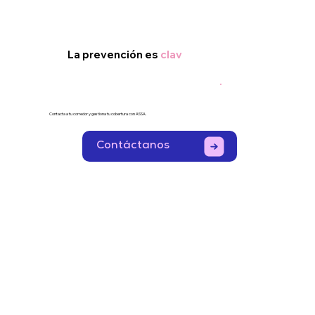
La prevención es
clav
.
Contacta a tu corredor y gestiona tu cobertura con ASSA.
Contáctanos