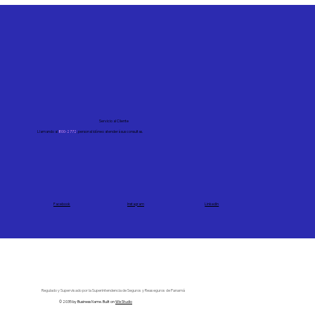
Servicio al Cliente
Llamando al
800-2772
, personal idóneo atenderá sus consultas.
Facebook
Instagram
LinkedIn
Regulado y Supervisado por la Superintendencia de Seguros y Reaseguros de Panamá
© 2035 by Business Name. Built on
Wix Studio