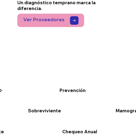
Un diagnóstico temprano marca la
diferencia.
Ver Proveedores
o
Prevención
Sobreviviente
Mamogra
te
Chequeo Anual